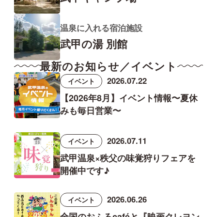
温泉に入れる宿泊施設
武甲の湯 別館
最新のお知らせ／イベント
2026.07.22
イベント
【2026年8月】イベント情報〜夏休
みも毎日営業〜
2026.07.11
イベント
武甲温泉×秩父の味覚狩りフェアを
開催中です♪
2026.06.26
イベント
全国のおふろcaféと『映画クレヨン