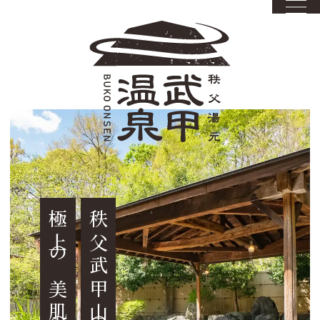
極上の美肌の湯あり
秩父武甲山の麓