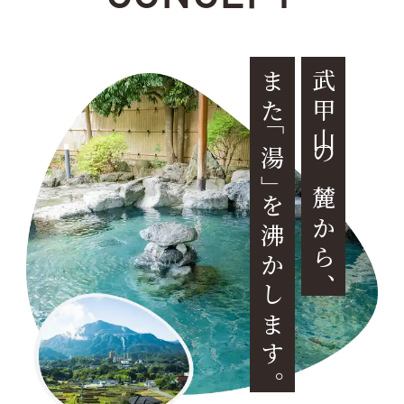
ま
武甲山の麓から
た
「湯
」
を沸かします
、
。