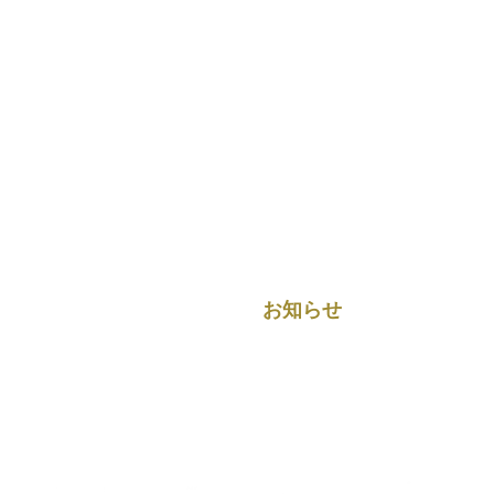
漫画の蔵書はこちら
温泉
食事・宴会
館内施設
営業案内
観光案内
別館（ご宿泊）
キャンプ場
お知らせ
お問い合わせ
GROUP SITES
温泉道場グループ